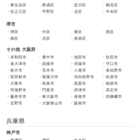
東住吉区
西成区
淀川区
鶴見区
住之江区
平野区
北区
中央区
堺市
堺区
中区
東区
西区
南区
北区
美原区
その他 大阪府
岸和田市
豊中市
池田市
吹田市
泉大津市
高槻市
貝塚市
守口市
枚方市
茨木市
八尾市
泉佐野市
富田林市
寝屋川市
河内長野市
松原市
大東市
和泉市
箕面市
柏原市
羽曳野市
門真市
摂津市
高石市
藤井寺市
東大阪市
泉南市
四條畷市
交野市
大阪狭山市
阪南市
兵庫県
神戸市