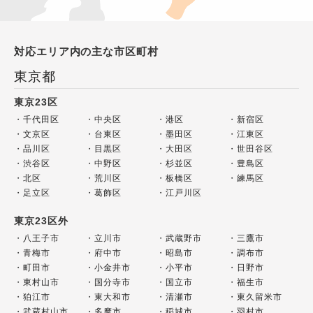
対応エリア内の主な市区町村
東京都
東京23区
千代田区
中央区
港区
新宿区
文京区
台東区
墨田区
江東区
品川区
目黒区
大田区
世田谷区
渋谷区
中野区
杉並区
豊島区
北区
荒川区
板橋区
練馬区
足立区
葛飾区
江戸川区
東京23区外
八王子市
立川市
武蔵野市
三鷹市
青梅市
府中市
昭島市
調布市
町田市
小金井市
小平市
日野市
東村山市
国分寺市
国立市
福生市
狛江市
東大和市
清瀬市
東久留米市
武蔵村山市
多摩市
稲城市
羽村市