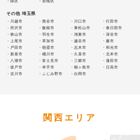
緑区
岩槻区
その他 埼玉県
川越市
熊谷市
川口市
行田市
所沢市
飯能市
東松山市
春日部市
狭山市
羽生市
鴻巣市
深谷市
上尾市
草加市
越谷市
蕨市
戸田市
朝霞市
志木市
和光市
新座市
桶川市
久喜市
北本市
八潮市
富士見市
三郷市
蓮田市
坂戸市
幸手市
鶴ヶ島市
日高市
吉川市
ふじみ野市
白岡市
関西エリア