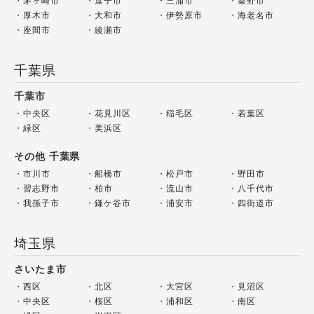
茅ヶ崎市
逗子市
三浦市
秦野市
厚木市
大和市
伊勢原市
海老名市
座間市
綾瀬市
千葉県
千葉市
中央区
花見川区
稲毛区
若葉区
緑区
美浜区
その他 千葉県
市川市
船橋市
松戸市
野田市
習志野市
柏市
流山市
八千代市
我孫子市
鎌ケ谷市
浦安市
四街道市
埼玉県
さいたま市
西区
北区
大宮区
見沼区
中央区
桜区
浦和区
南区