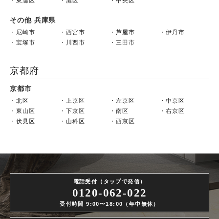
東灘区
灘区
中央区
その他 兵庫県
尼崎市
西宮市
芦屋市
伊丹市
宝塚市
川西市
三田市
京都府
京都市
北区
上京区
左京区
中京区
東山区
下京区
南区
右京区
伏見区
山科区
西京区
電話受付（タップで発信）
0120-062-022
受付時間 9:00〜18:00（年中無休）