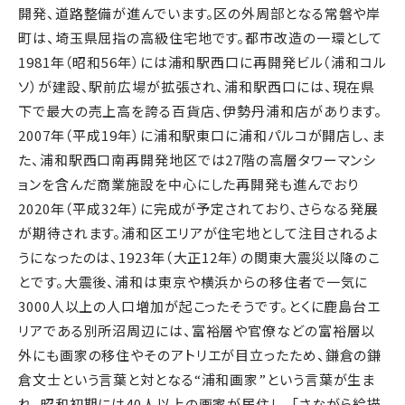
開発、道路整備が進んでいます。区の外周部となる常磐や岸
町は、埼玉県屈指の高級住宅地です。都市改造の一環として
1981年（昭和56年）には浦和駅西口に再開発ビル（浦和コル
ソ）が建設、駅前広場が拡張され、浦和駅西口には、現在県
下で最大の売上高を誇る百貨店、伊勢丹浦和店があります。
2007年（平成19年）に浦和駅東口に浦和パルコが開店し、ま
た、浦和駅西口南再開発地区では27階の高層タワーマンシ
ョンを含んだ商業施設を中心にした再開発も進んでおり
2020年（平成32年）に完成が予定されており、さらなる発展
が期待されます。浦和区エリアが住宅地として注目されるよ
うになったのは、1923年（大正12年）の関東大震災以降のこ
とです。大震後、浦和は東京や横浜からの移住者で一気に
3000人以上の人口増加が起こったそうです。とくに鹿島台エ
リアである別所沼周辺には、富裕層や官僚などの富裕層以
外にも画家の移住やそのアトリエが目立ったため、鎌倉の鎌
倉文士という言葉と対となる“浦和画家”という言葉が生ま
れ、昭和初期には40人以上の画家が居住し、「さながら絵描