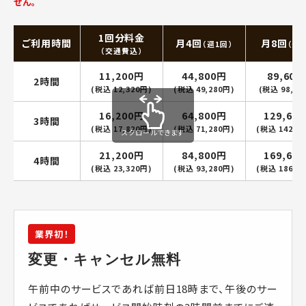
せん。
1回分料金
ご利用時間
月4回
月8回
（週1回）
（週2
（交通費込）
11,200円
44,800円
89,600
2時間
(税込 12,320円)
(税込 49,280円)
(税込 98,56
16,200円
64,800円
129,60
3時間
(税込 17,820円)
(税込 71,280円)
(税込 142,5
スクロールできます
21,200円
84,800円
169,60
4時間
(税込 23,320円)
(税込 93,280円)
(税込 186,5
業界初！
変更・キャンセル無料
午前中のサービスであれば前日18時まで、午後のサー