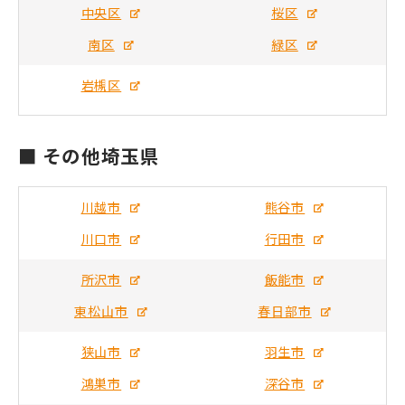
中央区
桜区
南区
緑区
岩槻区
■ その他埼玉県
川越市
熊谷市
川口市
行田市
所沢市
飯能市
東松山市
春日部市
狭山市
羽生市
鴻巣市
深谷市