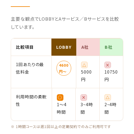
主要な観点でLOBBYとAサービス／Bサービスを比較
しています。
比較項目
LOBBY
A社
B社
1回あたりの最
△
×
4600
低料金
円〜
5000
10750
円
円
利用時間の柔軟
○
×
△
性
1〜4
3~4時
2~4時
時間
間
間
※ 1時間コースは週1回以上の定期契約でのみご利用可です