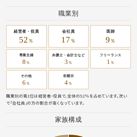
職業別
経営者・役員
会社員
医師
52
17
9
％
％
％
専業主婦
弁護士・会計士など
フリーランス
8
3
1
％
％
％
その他
非開示
6
4
％
％
職業別の第1位は経営者・役員で、全体の52％を占めています。次い
で「会社員」の方の割合が高くなっています。
家族構成