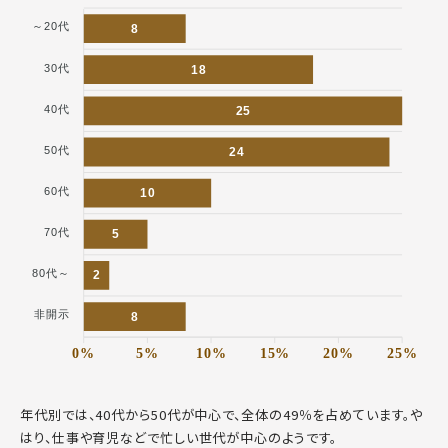
～20代
8
30代
18
40代
25
50代
24
60代
10
70代
5
80代～
2
非開示
8
0%
5%
10%
15%
20%
25%
年代別では、40代から50代が中心で、全体の49％を占めています。や
はり、仕事や育児などで忙しい世代が中心のようです。