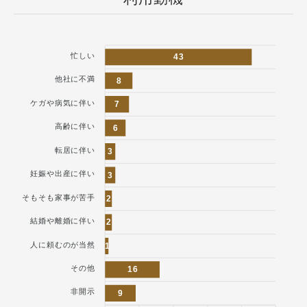
忙しい
43
他社に不満
8
ケガや病気に伴い
7
高齢に伴い
6
転居に伴い
3
妊娠や出産に伴い
3
そもそも家事が苦手
2
結婚や離婚に伴い
2
人に頼むのが当然
1
その他
16
非開示
9