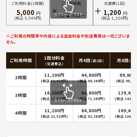
ご利用料金(1時間)
ご利用時間
交通費(1回)
5,000
1,200
2
円
円
スクロールできます
1回
時間〜
(税込 5,500円)
(税込 1,320円)
※ご利用の時間帯や内容による追加料金や別途費用は一切ございま
せん。
1回分料金
ご利用時間
月4回
月8回
（週1回）
（週2
（交通費込）
11,200円
44,800円
89,600
2時間
(税込 12,320円)
(税込 49,280円)
(税込 98,56
16,200円
64,800円
129,60
3時間
(税込 17,820円)
(税込 71,280円)
(税込 142,5
スクロールできます
21,200円
84,800円
169,60
4時間
(税込 23,320円)
(税込 93,280円)
(税込 186,5