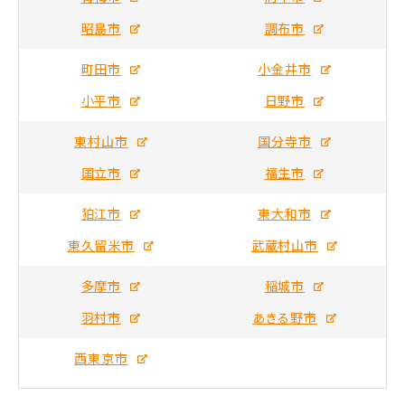
昭島市
調布市
町田市
小金井市
小平市
日野市
東村山市
国分寺市
国立市
福生市
狛江市
東大和市
東久留米市
武蔵村山市
多摩市
稲城市
羽村市
あきる野市
西東京市