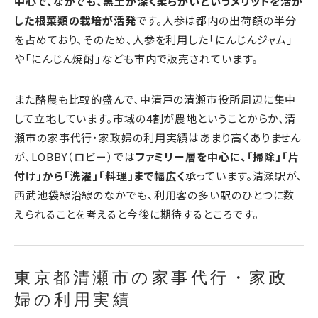
中心で、なかでも、黒土が深く柔らかいというメリットを活か
した根菜類の栽培が活発
です。人参は都内の出荷額の半分
を占めており、そのため、人参を利用した「にんじんジャム」
や「にんじん焼酎」なども市内で販売されています。
また酪農も比較的盛んで、中清戸の清瀬市役所周辺に集中
して立地しています。市域の4割が農地ということからか、清
瀬市の家事代行・家政婦の利用実績はあまり高くありません
が、LOBBY（ロビー）では
ファミリー層を中心に、「掃除」「片
付け」から「洗濯」「料理」まで幅広く
承っています。清瀬駅が、
西武池袋線沿線のなかでも、利用客の多い駅のひとつに数
えられることを考えると今後に期待するところです。
東京都清瀬市の家事代行・家政
婦の利用実績