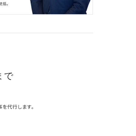
統括。
、
まで
事を代行します。