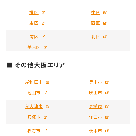
堺区
中区
東区
西区
南区
北区
美原区
■ その他大阪エリア
岸和田市
豊中市
池田市
吹田市
泉大津市
高槻市
貝塚市
守口市
枚方市
茨木市