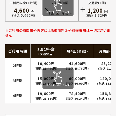
ご利用料金(1時間)
ご利用時間
交通費(1回)
4,600
1,200
2
円
円
スクロールできます
1回
時間〜
(税込 5,060円)
(税込 1,320円)
※ご利用の時間帯や内容による追加料金や別途費用は一切ございま
せん。
1回分料金
ご利用時間
月4回
月8回
（週1回）
（週2
（交通費込）
10,400円
41,600円
83,200
2時間
(税込 11,440円)
(税込 45,760円)
(税込 91,52
15,000円
60,000円
120,00
3時間
(税込 16,500円)
(税込 66,000円)
(税込 132,0
スクロールできます
19,600円
78,400円
156,80
4時間
(税込 21,560円)
(税込 86,240円)
(税込 172,4