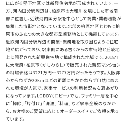
に広がる堅下地区では新興住宅地が形成されています。一
方、河内国分駅周辺は、柏原市の大和川を境にした市域南
部に位置し、近鉄河内国分駅を中心として商業・業務機能が
集積した市街地となっています。北部の柏原地区とともに柏
原市のふたつの大きな都市型業務地として機能しています。
近鉄河内国分駅周辺の商業・業務地を取り囲むように住宅
地が広がっており、駅東側にある古くからの市街地と丘陵地
上に開発された新興住宅地で構成された地域です。2018年
に大阪府・柏原市（かしわらし）で販売された新築マンション
の相場価格は3221万円～3277万円だったそうです。大阪都
心からわずか20kmほどの距離にもかかわらず自然に恵ま
れた環境が人気で、家事サービスの利用状況も右肩あがり
になっています。LOBBY（ロビー）でも、ファミリー層を中心
に「掃除」「片付け」「洗濯」「料理」など家事全般のなかか
ら、お客様のご要望に応じてオーダーメイドでご依頼を承っ
ています。