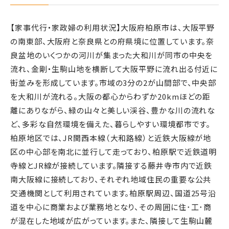
【家事代行・家政婦の利用状況】大阪府柏原市は、大阪平野
の南東部、大阪府と奈良県との府県境に位置しています。奈
良盆地のいくつかの河川が集まった大和川が同市の中央を
流れ、金剛・生駒山地を横断して大阪平野に流れ出る付近に
街並みを形成しています。市域の3分の2が山間部で、中央部
を大和川が流れる。大阪の都心からわずか20kmほどの距
離にありながら、緑の山々と美しい渓谷、豊かな川の流れな
ど、多彩な自然環境を備えた、暮らしやすい環境都市です。
柏原地区では、JR関西本線（大和路線）と近鉄大阪線が地
区の中心部を南北に並行して走っており、柏原駅で近鉄道明
寺線とJR線が接続しています。隣接する藤井寺市内で近鉄
南大阪線に接続しており、それぞれ地域住民の重要な公共
交通機関として利用されています。柏原駅周辺、国道25号沿
道を中心に商業および業務地となり、その周囲に住･工･商
が混在した地域が広がっています。また、隣接して生駒山麓