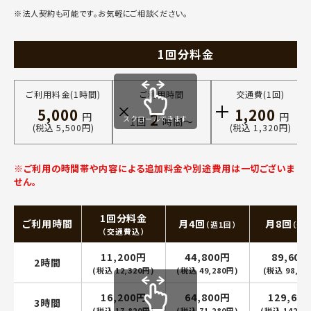
※法人契約も可能です。お気軽にご相談ください。
1回分料金
ご利用料金(1時間)
ご利用時間
交通費(1回)
5,000
1,200
2
円
円
スクロールできます
1回
時間〜
(税込 5,500円)
(税込 1,320円)
※ご利用の時間帯や内容による追加料金や別途費用は一切ございま
せん。
1回分料金
ご利用時間
月4回
月8回
（週1回）
（週2
（交通費込）
11,200円
44,800円
89,600
2時間
(税込 12,320円)
(税込 49,280円)
(税込 98,56
16,200円
64,800円
129,60
3時間
(税込 17,820円)
(税込 71,280円)
(税込 142,5