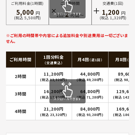
ご利用料金(1時間)
ご利用時間
交通費(1回)
5,000
1,200
2
円
円
スクロールできます
1回
時間〜
(税込 5,500円)
(税込 1,320円)
※ご利用の時間帯や内容による追加料金や別途費用は一切ございま
せん。
1回分料金
ご利用時間
月4回
月8回
（週1回）
（週2
（交通費込）
11,200円
44,800円
89,600
2時間
(税込 12,320円)
(税込 49,280円)
(税込 98,56
16,200円
64,800円
129,60
3時間
(税込 17,820円)
(税込 71,280円)
(税込 142,5
スクロールできます
21,200円
84,800円
169,60
4時間
(税込 23,320円)
(税込 93,280円)
(税込 186,5