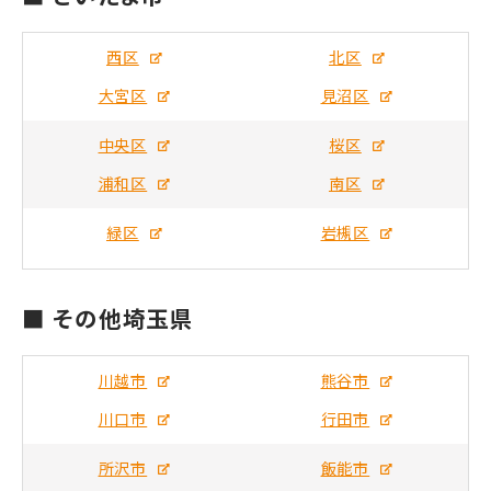
西区
北区
大宮区
見沼区
中央区
桜区
浦和区
南区
緑区
岩槻区
■ その他埼玉県
川越市
熊谷市
川口市
行田市
所沢市
飯能市