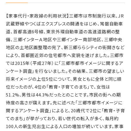
【家事代行・家政婦の利用状況】三郷市は市制施行以来、JR
武蔵野線やつくばエクスプレスの開通をはじめ、常磐自動車
道、首都高速6号線、東京外環自動車道の高速道路網の整
備、三郷インターＡ地区や三郷インター南部地区、三郷中央
地区の土地区画整理の完了、新三郷ららシティの街開きなど
により、首都圏近郊の住宅都市へ変貌を遂げました。三郷市
では2015年（平成27年）に「三郷市都市イメージに関するア
ンケート調査」を行ないました。その結果、三郷市の望ましい
将来イメージの上位5位について、男女ともに全体と同じ順
位だったのが、4位の「教育・子育てのまち」で、女性は
51.2%、男性は44.3%だったとのことです。市民の街への期
待度の高さが窺えます。先に述べた「三郷市都市イメージに
関するアンケート調査」によると、20歳代で2位に「教育・子育
てのまち」が挙がっており、若い世代の転入が多く、毎月約
100人の新生児出生による人口の増加が続いています。家事