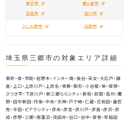
幸手市
鶴ヶ島市
日高市
吉川市
ふじみ野市
白岡市
埼玉県三郷市の対象エリア詳細
東町・泉・市助・岩野木・インター南・後谷・采女・大広戸・鎌
倉・上口・上彦川戸・上彦名・幸房・駒形・小谷堀・栄・笹塚・
さつき平・下彦川戸・新三郷ららシティ・新和・前間・高州・鷹
野・田中新田・丹後・中央・天神・戸ケ崎・仁蔵・花和田・番匠
免・半田・ピアラシティ・彦糸・彦音・彦川戸・彦倉・彦沢・彦
成・彦野・三郷・南蓮沼・茂田井・谷口・谷中・寄巻・早稲田