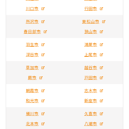
川口市
行田市
所沢市
東松山市
春日部市
狭山市
羽生市
鴻巣市
深谷市
上尾市
草加市
越谷市
蕨市
戸田市
朝霞市
志木市
和光市
新座市
桶川市
久喜市
北本市
八潮市