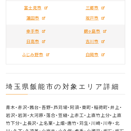
富士見市
三郷市
蓮田市
坂戸市
幸手市
鶴ヶ島市
日高市
吉川市
ふじみ野市
白岡市
埼玉県飯能市の対象エリア詳細
青木・赤沢・茜台・吾野・芦苅場・阿須・東町・稲荷町・井上・
岩沢・岩渕・大河原・落合・笠縫・上赤工・上直竹上分・上直
竹下分・上長沢・上名栗・上畑・唐竹・苅生・川崎・川寺・北
川・久下・久須美・小岩井・小久保・虎秀・小瀬戸・坂石・坂石