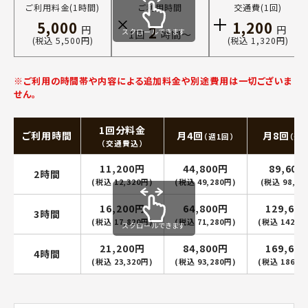
ご利用料金(1時間)
ご利用時間
交通費(1回)
5,000
1,200
2
円
円
スクロールできます
1回
時間〜
(税込 5,500円)
(税込 1,320円)
※ご利用の時間帯や内容による追加料金や別途費用は一切ございま
せん。
1回分料金
ご利用時間
月4回
月8回
（週1回）
（週2
（交通費込）
11,200円
44,800円
89,600
2時間
(税込 12,320円)
(税込 49,280円)
(税込 98,56
16,200円
64,800円
129,60
3時間
(税込 17,820円)
(税込 71,280円)
(税込 142,5
スクロールできます
21,200円
84,800円
169,60
4時間
(税込 23,320円)
(税込 93,280円)
(税込 186,5