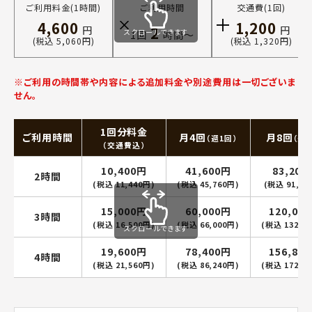
ご利用料金(1時間)
ご利用時間
交通費(1回)
4,600
1,200
2
円
円
スクロールできます
1回
時間〜
(税込 5,060円)
(税込 1,320円)
※ご利用の時間帯や内容による追加料金や別途費用は一切ございま
せん。
1回分料金
ご利用時間
月4回
月8回
（週1回）
（週2
（交通費込）
10,400円
41,600円
83,200
2時間
(税込 11,440円)
(税込 45,760円)
(税込 91,52
15,000円
60,000円
120,00
3時間
(税込 16,500円)
(税込 66,000円)
(税込 132,0
スクロールできます
19,600円
78,400円
156,80
4時間
(税込 21,560円)
(税込 86,240円)
(税込 172,4