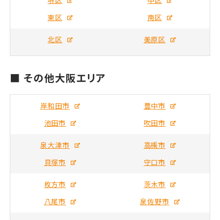
東区
南区
北区
美原区
■ その他大阪エリア
岸和田市
豊中市
池田市
吹田市
泉大津市
高槻市
貝塚市
守口市
枚方市
茨木市
八尾市
泉佐野市