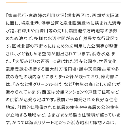
【家事代行・家政婦の利用状況】堺市西区は、西部が大阪湾
に面し、堺泉北港、浜寺公園と泉北臨海緑地に挟まれた浜寺
水路、石津川や百済川等の河川、鶴田池や万崎池等の多数
のため池など、多様な水辺空間がある自然豊かな行政区で
す。区域北部の市街地にはため池を利用した公園等が整備
され、水と親しめる空間が創出されています。浜寺水路 ま
た、「大阪みどりの百選」に選ばれた浜寺公園や、世界文化
遺産登録を標榜する巨大前方後円墳・履中天皇陵古墳や多
数の寺社の境内などにまとまった緑が残っており、臨海部に
は、「みなと堺グリーンひろば」など「共生の森」として緑化が
進められています。西区は分譲マンションや戸建て住宅など
の供給が活発な地域です。戦前から開発された良好な住宅
地域、計画的に整備された低層の住宅や中高層の公的住宅
が立地する地域など、さまざまな形態の住環境が整っていま
す。かつては海浜リゾート地だった浜寺昭和と諏訪ノ森は、