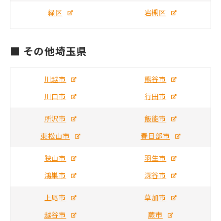
緑区
岩槻区
■ その他埼玉県
川越市
熊谷市
川口市
行田市
所沢市
飯能市
東松山市
春日部市
狭山市
羽生市
鴻巣市
深谷市
上尾市
草加市
越谷市
蕨市