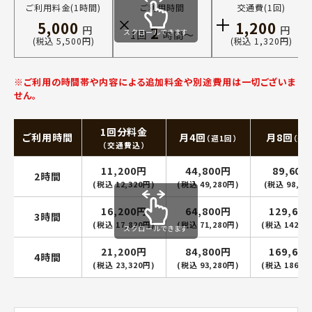
ご利用料金(1時間)
ご利用時間
交通費(1回)
5,000
1,200
2
円
円
スクロールできます
1回
時間〜
(税込 5,500円)
(税込 1,320円)
※ご利用の時間帯や内容による追加料金や別途費用は一切ございま
せん。
1回分料金
ご利用時間
月4回
月8回
（週1回）
（週2
（交通費込）
11,200円
44,800円
89,600
2時間
(税込 12,320円)
(税込 49,280円)
(税込 98,56
16,200円
64,800円
129,60
3時間
(税込 17,820円)
(税込 71,280円)
(税込 142,5
スクロールできます
21,200円
84,800円
169,60
4時間
(税込 23,320円)
(税込 93,280円)
(税込 186,5