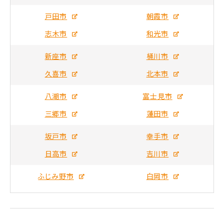
戸田市
朝霞市
志木市
和光市
新座市
桶川市
久喜市
北本市
八潮市
富士見市
三郷市
蓮田市
坂戸市
幸手市
日高市
吉川市
ふじみ野市
白岡市