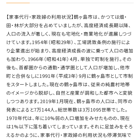
【家事代行・家政婦の利用状況】鶴ヶ島市は、かつては畑・
田・林が大部分を占めていましたが、高度経済成長期以降、
人口の流入が著しく、現在も宅地化・商業地化が進展しつづ
けています。1954年（昭和29年）、工場誘致条例の施行によ
り企業進出が始まり、高度経済成長の波に乗って人口の増加
も加わり、1966年（昭和41年）4月、単独で町制を施行。その
後も、首都圏からの通勤・通学圏として人口が増加し、他市
町と合併なしに1991年（平成3年）9月に鶴ヶ島市として市制
をスタートしました。現在の鶴ヶ島市は、従来の純農村地帯
のイメージから脱却し、自然と産業が調和した都市へと変貌
しつつあります。2019年1月現在、鶴ヶ島市の人口は、同市の
発表によると7万144人。総世帯数は3万1095世帯でした。
1970年代は、年に10%弱の人口増加をみせたものの、現在
は1%以下に落ち着いてしまっています。それに足並みをそろ
えるかのように、家事代行・家政婦の利用状況も停滞気味で