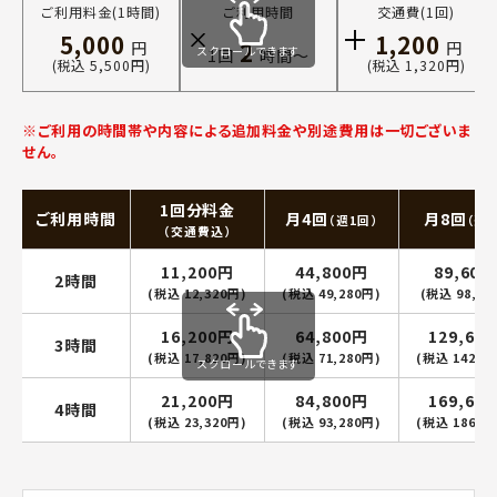
ご利用料金(1時間)
ご利用時間
交通費(1回)
5,000
1,200
2
円
円
スクロールできます
1回
時間〜
(税込 5,500円)
(税込 1,320円)
※ご利用の時間帯や内容による追加料金や別途費用は一切ございま
せん。
1回分料金
ご利用時間
月4回
月8回
（週1回）
（週2
（交通費込）
11,200円
44,800円
89,600
2時間
(税込 12,320円)
(税込 49,280円)
(税込 98,56
16,200円
64,800円
129,60
3時間
(税込 17,820円)
(税込 71,280円)
(税込 142,5
スクロールできます
21,200円
84,800円
169,60
4時間
(税込 23,320円)
(税込 93,280円)
(税込 186,5