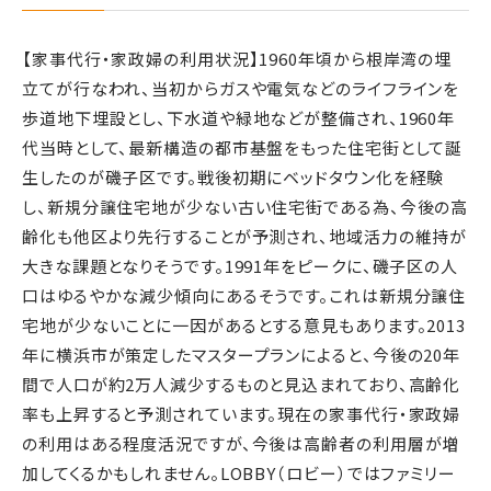
【家事代行・家政婦の利用状況】1960年頃から根岸湾の埋
立てが行なわれ、当初からガスや電気などのライフラインを
歩道地下埋設とし、下水道や緑地などが整備され、1960年
代当時として、最新構造の都市基盤をもった住宅街として誕
生したのが磯子区です。戦後初期にベッドタウン化を経験
し、新規分譲住宅地が少ない古い住宅街である為、今後の高
齢化も他区より先行することが予測され、地域活力の維持が
大きな課題となりそうです。1991年をピークに、磯子区の人
口はゆるやかな減少傾向にあるそうです。これは新規分譲住
宅地が少ないことに一因があるとする意見もあります。2013
年に横浜市が策定したマスタープランによると、今後の20年
間で人口が約2万人減少するものと見込まれており、高齢化
率も上昇すると予測されています。現在の家事代行・家政婦
の利用はある程度活況ですが、今後は高齢者の利用層が増
加してくるかもしれません。LOBBY（ロビー）ではファミリー