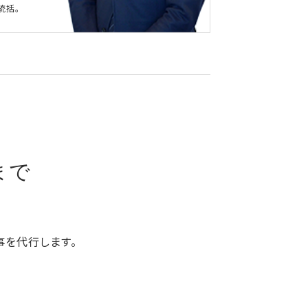
統括。
、
まで
事を代行します。