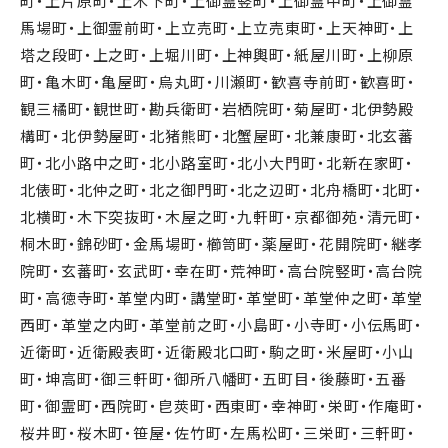
町・上片原町・上木下町・上御霊竪町・上御霊中町・上御霊
馬場町・上御霊前町・上立売町・上立売東町・上天神町・上
塔之段町・上之町・上堀川町・上神輿町・紙屋川町・上柳原
町・亀木町・亀屋町・烏丸町・川瀬町・歓喜寺前町・歓喜町・
観三橘町・観世町・勘兵衛町・岩栖院町・菊屋町・北伊勢殿
構町・北伊勢屋町・北猪熊町・北蟹屋町・北兼康町・北玄蕃
町・北小路中之町・北小路室町・北小大門町・北新在家町・
北俵町・北仲之町・北之御門町・北之辺町・北舟橋町・北町・
北横町・木下突抜町・木屋之町・九軒町・京都御苑・清元町・
桐木町・錦砂町・金馬場町・櫛笥町・薬屋町・花開院町・継孝
院町・玄蕃町・玄武町・幸在町・荒神町・高台院竪町・高台院
町・高徳寺町・革堂内町・講堂町・革堂町・革堂仲之町・革堂
西町・革堂之内町・革堂前之町・小島町・小寺町・小伝馬町・
近衛町・近衛殿表町・近衛殿北口町・駒之町・米屋町・小山
町・坤高町・御三軒町・御所八幡町・五町目・後藤町・五番
町・御霊町・西院町・皀莢町・西東町・幸神町・栄町・作庵町・
桜井町・桜木町・笹屋・佐竹町・左馬松町・三栄町・三軒町・