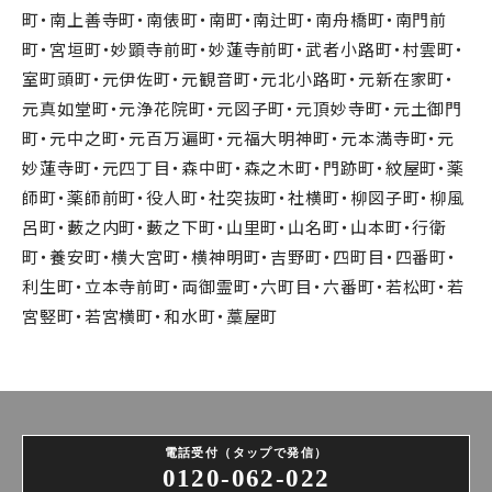
町・南上善寺町・南俵町・南町・南辻町・南舟橋町・南門前
町・宮垣町・妙顕寺前町・妙蓮寺前町・武者小路町・村雲町・
室町頭町・元伊佐町・元観音町・元北小路町・元新在家町・
元真如堂町・元浄花院町・元図子町・元頂妙寺町・元土御門
町・元中之町・元百万遍町・元福大明神町・元本満寺町・元
妙蓮寺町・元四丁目・森中町・森之木町・門跡町・紋屋町・薬
師町・薬師前町・役人町・社突抜町・社横町・柳図子町・柳風
呂町・藪之内町・藪之下町・山里町・山名町・山本町・行衛
町・養安町・横大宮町・横神明町・吉野町・四町目・四番町・
利生町・立本寺前町・両御霊町・六町目・六番町・若松町・若
宮竪町・若宮横町・和水町・藁屋町
電話受付（タップで発信）
0120-062-022