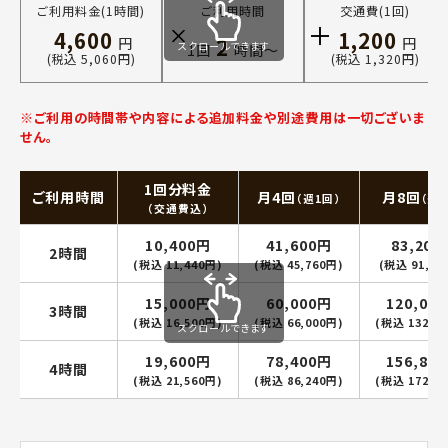
ご利用料金(1時間)
ご利用時間
交通費(1回)
4,600
1,200
2
円
円
スクロールできます
1回
時間〜
(税込 5,060円)
(税込 1,320円)
※ご利用の時間帯や内容による追加料金や別途費用は一切ございま
せん。
1回分料金
ご利用時間
月4回
月8回
（週1回）
（週2
（交通費込）
10,400円
41,600円
83,200
2時間
(税込 11,440円)
(税込 45,760円)
(税込 91,52
15,000円
60,000円
120,00
3時間
(税込 16,500円)
(税込 66,000円)
(税込 132,0
スクロールできます
19,600円
78,400円
156,80
4時間
(税込 21,560円)
(税込 86,240円)
(税込 172,4