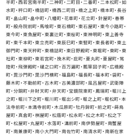
半町・西若宮南半町・二神町・二町目・二番町・二本松町・如
水町・秤口町・橋詰町・橋西二町目・橋之上町・橋本町・長谷
町・畠山町・畠中町・八幡町・花車町・花立町・針屋町・春帯
町・般舟院前町・馬喰町・東石橋町・東石屋町・東今小路町・
東今町・東魚屋町・東裏辻町・東桜町・東神明町・東上善寺
町・東千本町・東立売町・東辰巳町・東竪町・東長者町・東土
御門町・東天秤町・東橋詰町・東日野殿町・東堀町・東町・東
社町・東柳町・東若宮町・挽木町・庇町・菱丸町・菱屋町・常
陸町・飛弾殿町・樋之口町・百万遍町・瓢箪図子町・広橋殿
町・毘沙門町・毘沙門横町・福島町・福長町・福本町・袋町・
藤木町・不動前町・古木町・古美濃部町・風呂屋町・武衛陣
町・分銅町・弁財天町・弁天町・宝鏡院東町・鳳瑞町・堀川上
之町・堀川下之町・堀川町・堀出シ町・堀之上町・堀松町・本
法寺前町・本満寺前町・木瓜原町・牡丹鉾町・前之町・蒔鳥
屋町・真倉町・桝屋町・松蔭町・松永町・松之木町・松之下
町・松屋町・丸屋町・水落町・溝前町・南伊勢屋町・南蟹屋
町・南兼康町・南小大門町・南佐竹町・南清水町・南新在家