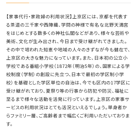
【家事代行・家政婦の利用状況】上京区には、京都を代表す
る茶道の三千家や西陣織、学問の神様で有名な北野天満宮
をはじめとする数多くの神社仏閣などがあり、様々な芸術や
美術、文化が生み出され、今日まで受け継がれてきました。
その中で培われた知恵や地域の人々のきずなが今も健在で、
上京区の大きな魅力になっています。また、日本初の公立小
学校である番組小学校（1872年（明治5年）の、国家による学
校制度（学制）の創設に先立つ、日本で最初の学区制小学
校）を基礎とした学区単位の自治は、今でも区内の17学区に
受け継がれており、夏祭り等の行事から防犯や防災、福祉に
至るまで様々な活動を活発に行っています。上京区の家事サ
ービスの利用状況はとても活況といえるでしょう。単身者か
らファミリー層、ご高齢者まで幅広くご利用いただいておりま
す。