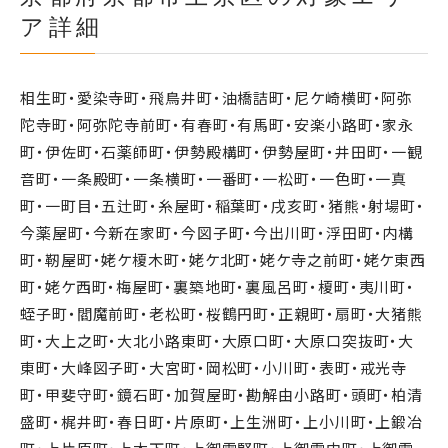
ア詳細
相生町・愛染寺町・飛鳥井町・油橋詰町・尼ケ崎横町・阿弥
陀寺町・阿弥陀寺前町・有春町・有馬町・安楽小路町・家永
町・伊佐町・石薬師町・伊勢殿構町・伊勢屋町・井田町・一観
音町・一条殿町・一条横町・一番町・一松町・一色町・一真
町・一町目・五辻町・糸屋町・稲葉町・戌亥町・猪熊・射場町・
今薬屋町・今新在家町・今図子町・今出川町・浮田町・内構
町・靭屋町・姥ケ榎木町・姥ケ北町・姥ケ寺之前町・姥ケ東西
町・姥ケ西町・梅屋町・裏築地町・裏風呂町・榎町・夷川町・
蛭子町・閻魔前町・老松町・桜鶴円町・正親町・扇町・大猪熊
町・大上之町・大北小路東町・大原口町・大原口突抜町・大
東町・大峰図子町・大宮町・岡松町・小川町・表町・戒光寺
町・甲斐守町・鏡石町・加賀屋町・勘解由小路町・頭町・柏清
盛町・梶井町・春日町・片原町・上生洲町・上小川町・上鍛冶