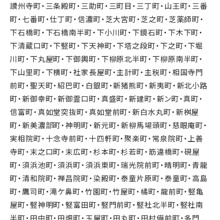
讃州寺町・三条殿町・三助町・三町目・三丁町・山王町・三番
町・七番町・仕丁町・信濃町・芝大宮町・芝之町・芝薬師町・
下石橋町・下石橋南半町・下小川町・下鏡石町・下木下町・
下清蔵口町・下竪町・下天神町・下塔之段町・下之町・下堀
川町・下丸屋町・下御輿町・下柳原北半町・下柳原南半町・
下山里町・下横町・社家長屋町・主計町・主税町・相国寺門
前町・聖天町・紹巴町・白銀町・新猪熊町・新夷町・新北小路
町・新御幸町・新御霊口町・真盛町・新建町・新ン町・真町・
信富町・真如堂突抜町・真如堂前町・新白水丸町・新桝屋
町・新美濃部町・神明町・新元町・新柳馬場頭町・慈眼庵町・
実相院町・十念寺前町・十四軒町・聚楽町・常泉院町・上善
寺町・末之口町・末広町・杉本町・杉若町・筋違橋町・硯屋
町・須浜池町・須浜町・須浜東町・瑞光院前町・晴明町・青龍
町・清和院町・禅昌院町・染殿町・泰童片原町・泰童町・高島
町・鷹司町・滝ケ鼻町・竹園町・竹屋町・橘町・龍前町・竪亀
屋町・竪神明町・竪富田町・竪門前町・竪社北半町・竪社南
半町・田中町・田畑町・玉屋町・田丸町・田村備前町・多門