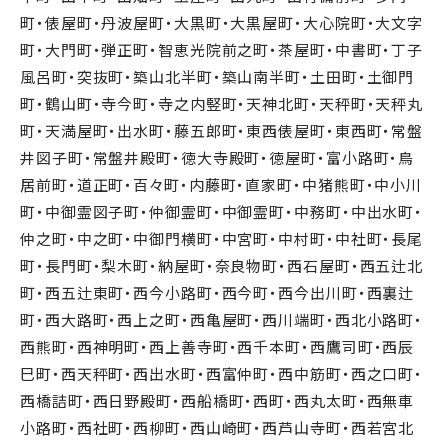
町・俵屋町・丹波屋町・大黒町・大黒屋町・大心院町・大文字
町・大門町・弾正町・智恵光院前之町・茶屋町・中書町・丁子
風呂町・突抜町・築山北半町・築山南半町・土田町・土御門
町・鶴山町・寺今町・寺之内竪町・天神北町・天秤町・天秤丸
町・天満屋町・出水町・藤五郎町・東西俵屋町・東西町・常盤
井図子町・常盤井殿町・徳大寺殿町・徳屋町・富小路町・鳥
居前町・道正町・百々町・内藤町・直家町・中猪熊町・中小川
町・中御霊図子町・仲御霊町・中御霊町・中務町・中出水町・
仲之町・中之町・中御門横町・中宮町・中村町・中社町・長尾
町・長門町・梨木町・納屋町・奈良物町・西石屋町・西五辻北
町・西五辻東町・西今小路町・西今町・西今出川町・西裏辻
町・西大路町・西上之町・西亀屋町・西川端町・西北小路町・
西熊町・西神明町・西上善寺町・西千本町・西鷹司町・西辰
巳町・西天秤町・西出水町・西富仲町・西中筋町・西之口町・
西橋詰町・西日野殿町・西船橋町・西町・西丸太町・西無車
小路町・西社町・西柳町・西山崎町・西芦山寺町・西若宮北