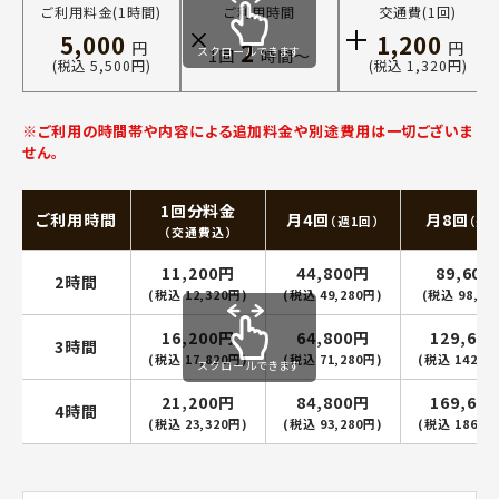
ご利用料金(1時間)
ご利用時間
交通費(1回)
5,000
1,200
2
円
円
スクロールできます
1回
時間〜
(税込 5,500円)
(税込 1,320円)
※ご利用の時間帯や内容による追加料金や別途費用は一切ございま
せん。
1回分料金
ご利用時間
月4回
月8回
（週1回）
（週2
（交通費込）
11,200円
44,800円
89,600
2時間
(税込 12,320円)
(税込 49,280円)
(税込 98,56
16,200円
64,800円
129,60
3時間
(税込 17,820円)
(税込 71,280円)
(税込 142,5
スクロールできます
21,200円
84,800円
169,60
4時間
(税込 23,320円)
(税込 93,280円)
(税込 186,5