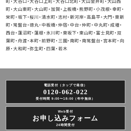
町・大谷口・大谷口上町・大谷口北町・大山金井町・大山西
町・大山東町・大山町・加賀・上板橋・熊野町・小茂根・幸町・
栄町・坂下・桜川・清水町・志村・新河岸・高島平・大門・東新
町・常盤台・徳丸・中板橋・仲宿・中台・仲町・中丸町・成増・
西台・蓮沼町・蓮根・氷川町・東坂下・東山町・富士見町・双
葉町・舟渡・本町・前野町・三園・南町・南常盤台・宮本町・向
原・大和町・弥生町・四葉・若木
電話受付（タップで発信）
0120-062-022
受付時間 9:00〜18:00（年中無休）
Web受付
お申し込みフォーム
24時間受付