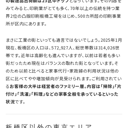
の製造品出荷額は23区中トップ
となっています。その内容を
みてみると、印刷業がとても多く、70年以上の伝統を持つ業
界2位の凸版印刷板橋工場をはじめ、500カ所超の印刷事業
所が区内にあります。
まさに工業の街といっても過言ではないでしょう。2025年1月
現在、板橋区の人口は、
572,927
人、総世帯数は314,026世
帯です。近年は高齢化も進んでいますが、以前は若者も多い
街だったため現在はバランスの取れた街となっています。そ
のため以前と比べると家事代行・家政婦の利用状況は他の
区に比べてやや増加傾向が見受けられます。ご利用されてい
る
お客様の大半は経営者のファミリー層。内容は「掃除」「片
付け」「洗濯」「料理」などの家事全般を承っているといった
状況
です。
板橋区以外の東京エリア