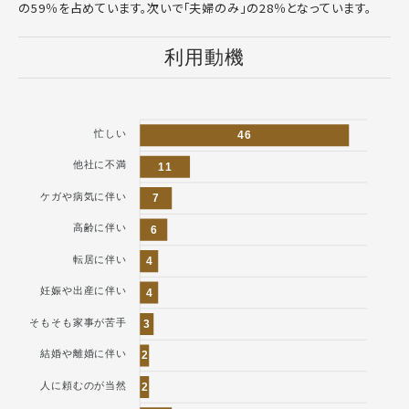
の59％を占めています。次いで「夫婦のみ」の28％となっています。
利用動機
忙しい
46
他社に不満
11
ケガや病気に伴い
7
高齢に伴い
6
転居に伴い
4
妊娠や出産に伴い
4
そもそも家事が苦手
3
結婚や離婚に伴い
2
人に頼むのが当然
2