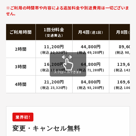
※ご利用の時間帯や内容による追加料金や別途費用は一切ございま
せん。
1回分料金
ご利用時間
月4回
月8回
（週1回）
（週2
（交通費込）
11,200円
44,800円
89,600
2時間
(税込 12,320円)
(税込 49,280円)
(税込 98,56
16,200円
64,800円
129,60
3時間
(税込 17,820円)
(税込 71,280円)
(税込 142,5
スクロールできます
21,200円
84,800円
169,60
4時間
(税込 23,320円)
(税込 93,280円)
(税込 186,5
業界初！
変更・キャンセル無料