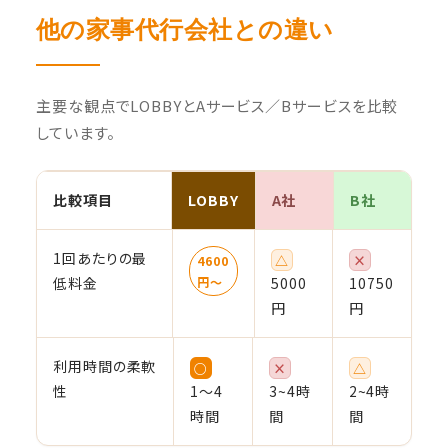
他の家事代行会社との違い
主要な観点でLOBBYとAサービス／Bサービスを比較
しています。
比較項目
LOBBY
A社
B社
1回あたりの最
△
×
4600
低料金
円〜
5000
10750
円
円
利用時間の柔軟
○
×
△
性
1〜4
3~4時
2~4時
時間
間
間