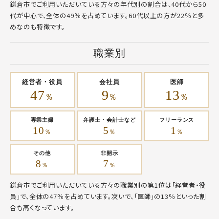
鎌倉市でご利用いただいている方々の年代別の割合は、40代から50
代が中心で、全体の49％を占めています。60代以上の方が22％と多
めなのも特徴です。
職業別
経営者・役員
会社員
医師
47
9
13
％
％
％
専業主婦
弁護士・会計士など
フリーランス
10
5
1
％
％
％
その他
非開示
8
7
％
％
鎌倉市でご利用いただいている方々の職業別の第1位は「経営者・役
員」で、全体の47％を占めています。次いで、「医師」の13％といった割
合も高くなっています。