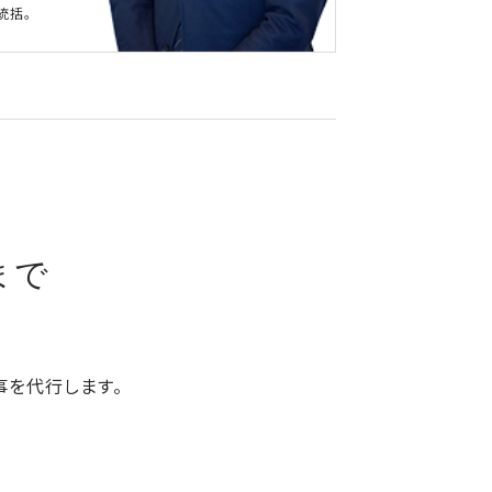
統括。
、
まで
事を代行します。