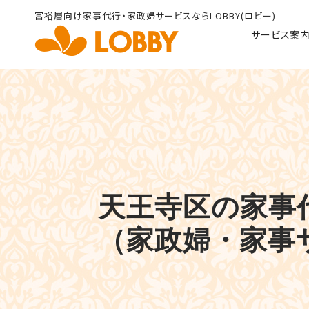
富裕層向け家事代行・家政婦
サービスならLOBBY(ロビー)
サービス案
天王寺区の家事代
（家政婦・家事