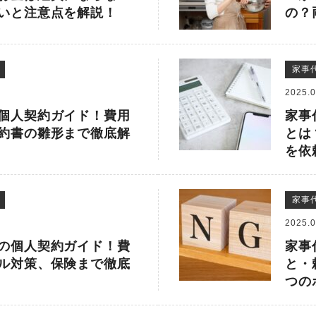
いと注意点を解説！
の？
家事
2025.0
個人契約ガイド！費用
家事
約書の雛形まで徹底解
とは
を依
家事
2025.0
の個人契約ガイド！費
家事
ル対策、保険まで徹底
と・
つの