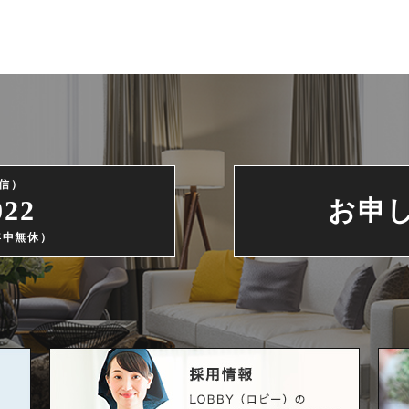
信）
022
お申
（年中無休）