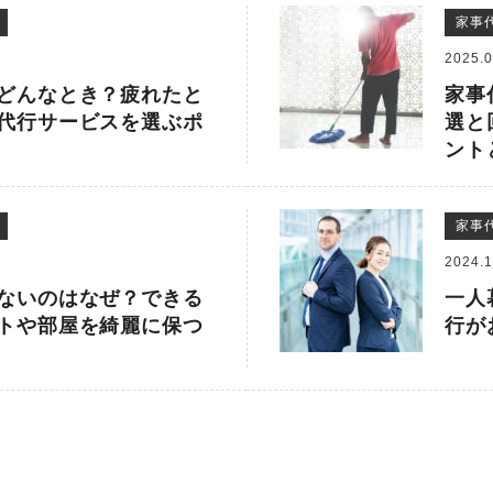
家事
2025.0
どんなとき？疲れたと
家事
代行サービスを選ぶポ
選と
ント
家事
2024.1
ないのはなぜ？できる
一人
トや部屋を綺麗に保つ
行が