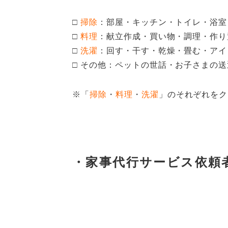
□
掃除
：部屋・キッチン・トイレ・浴室
□
料理
：献立作成・買い物・調理・作り
□
洗濯
：回す・干す・乾燥・畳む・アイ
□ その他：ペットの世話・お子さまの
※「
掃除
・
料理
・
洗濯
」のそれぞれをク
・家事代行サービス依頼