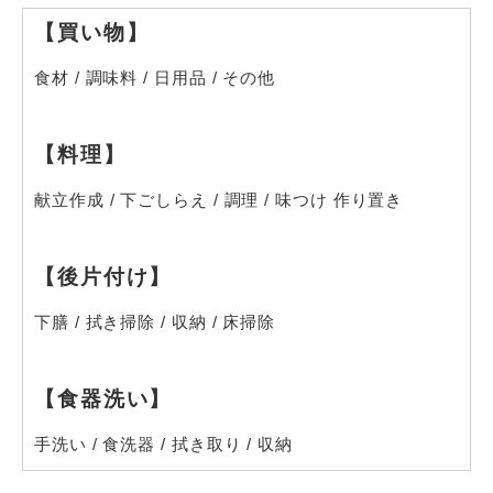
【買い物】
食材
/
調味料
/
日用品
/
その他
【料理】
献立作成
/
下ごしらえ
/
調理
/
味つけ 作り置き
【後片付け】
下膳
/
拭き掃除
/
収納
/
床掃除
【食器洗い】
手洗い
/
食洗器
/
拭き取り
/
収納