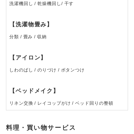
洗濯機回し
/
乾燥機回し/ 干す
【洗濯物畳み】
分類
/
畳み
/
収納
【アイロン】
しわのばし
/
のりづけ
/
ボタンつけ
【ベッドメイク】
リネン交換
/
レイコップがけ
/
ベッド回りの整頓
料理・買い物サービス