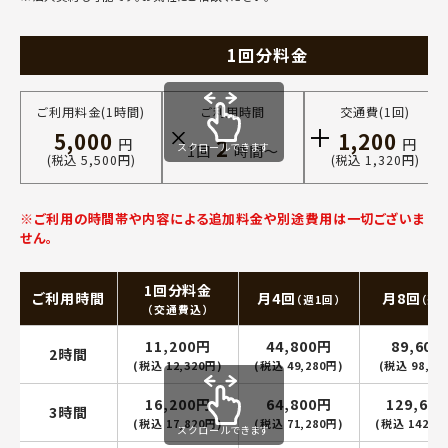
1回分料金
ご利用料金(1時間)
ご利用時間
交通費(1回)
5,000
1,200
2
円
円
スクロールできます
1回
時間〜
(税込 5,500円)
(税込 1,320円)
※ご利用の時間帯や内容による追加料金や別途費用は一切ございま
せん。
1回分料金
ご利用時間
月4回
月8回
（週1回）
（週2
（交通費込）
11,200円
44,800円
89,600
2時間
(税込 12,320円)
(税込 49,280円)
(税込 98,56
16,200円
64,800円
129,60
3時間
(税込 17,820円)
(税込 71,280円)
(税込 142,5
スクロールできます