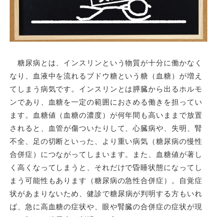
糖尿病とは、インスリンという物質が十分に働かなく
なり、血液中を流れるブドウ糖という糖（血糖）が増え
てしまう病気です。インスリンとは膵臓から出るホルモ
ンであり、血糖を一定の範囲におさめる働きを担ってい
ます。血糖値（血糖の濃度）が何年間も高いままで放置
されると、血管が傷ついたりして、心臓病や、失明、腎
不全、足の切断といった、より重い病気（糖尿病の慢性
合併症）につながってしまいます。また、血糖値が著し
く高くなってしまうと、それだけで昏睡状態になってし
まう可能性もあります（糖尿病の急性合併症）。自覚症
状があまりないため、
健診で糖尿病が判明する方もいれ
ば、急に高血糖の症状や、眼や腎臓の合併症の症状が現