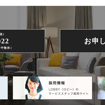
信）
022
お申
（年中無休）