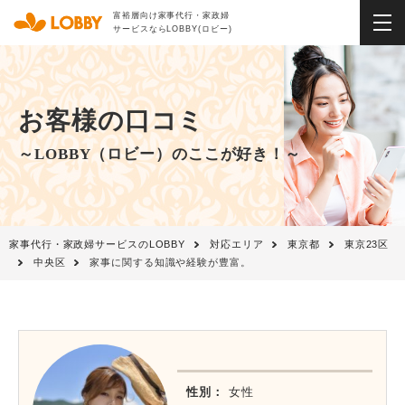
富裕層向け家事代行・家政婦
サービスならLOBBY(ロビー)
お客様の口コミ
～LOBBY（ロビー）のここが好き！～
家事代行・家政婦サービスのLOBBY
対応エリア
東京都
東京23区
中央区
家事に関する知識や経験が豊富。
性別：
女性