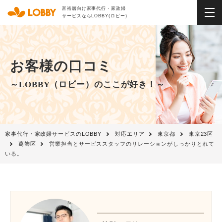
富裕層向け家事代行・家政婦
サービスならLOBBY(ロビー)
お客様の口コミ
～LOBBY（ロビー）のここが好き！～
家事代行・家政婦サービスのLOBBY
対応エリア
東京都
東京23区
葛飾区
営業担当とサービススタッフのリレーションがしっかりとれて
いる。